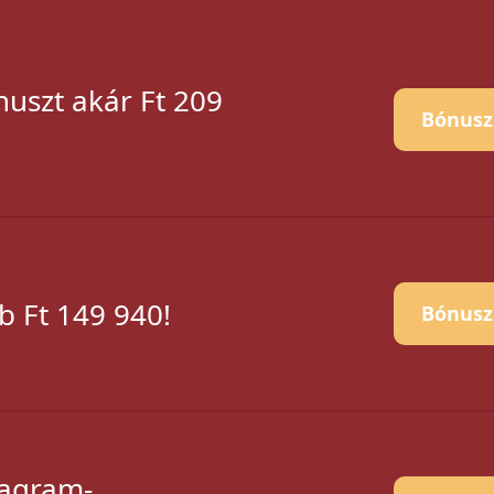
nuszt akár Ft 209
Bónusz
b Ft 149 940!
Bónusz
tagram-