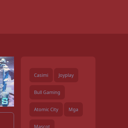
Casimi
Joyplay
Bull Gaming
Atomic City
Mga
Mascot