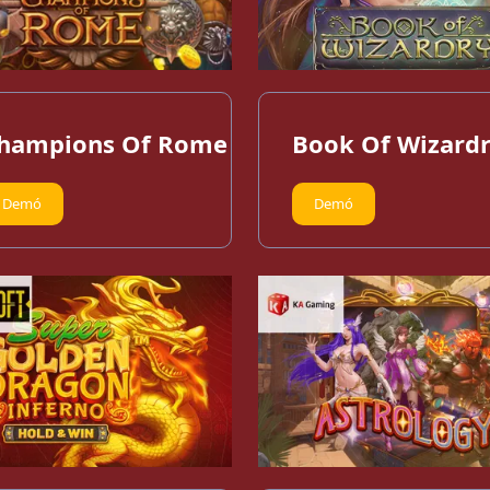
hampions Of Rome
Book Of Wizard
Demó
Demó