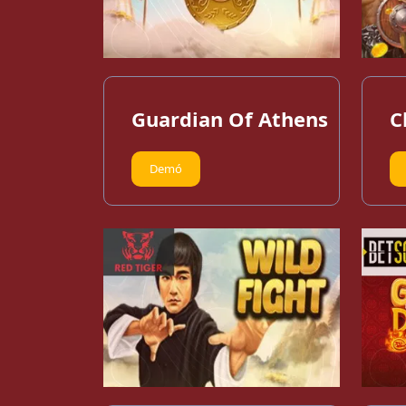
Guardian Of Athens
C
Demó