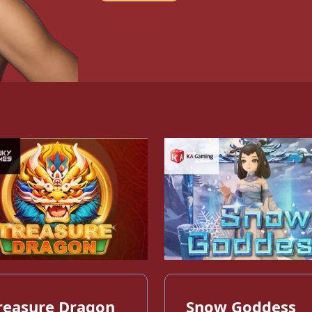
reasure Dragon
Snow Goddess