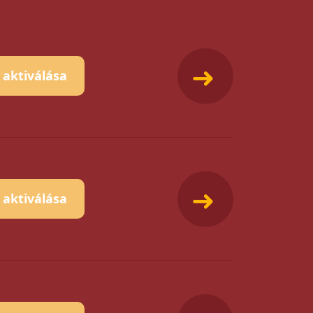
 aktiválása
 aktiválása