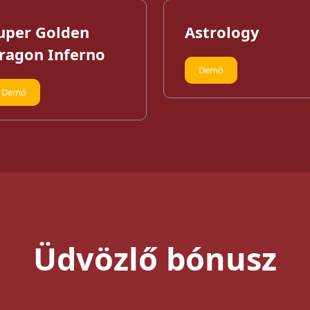
uper Golden
Astrology
ragon Inferno
Demó
Demó
Üdvözlő bónusz