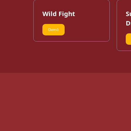
Wild Fight
S
D
Demó